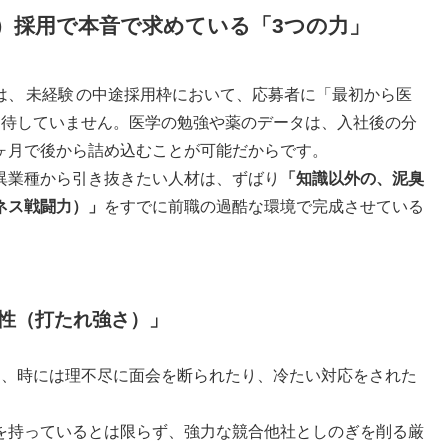
）採用で本音で求めている「3つの力」
は、
未経験
の中途採用枠において、応募者に「最初から医
期待していません。医学の勉強や薬のデータは、入社後の分
ヶ月で後から詰め込むことが可能だからです。
異業種から引き抜きたい人材は、ずばり
「知識以外の、泥臭
ネス戦闘力）」
をすでに前職の過酷な環境で完成させている
耐性（打たれ強さ）」
り、時には理不尽に面会を断られたり、冷たい対応をされた
を持っているとは限らず、強力な競合他社としのぎを削る厳