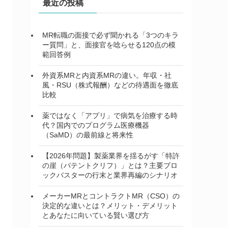
最近の投稿
MR転職の面接で必ず聞かれる「3つのキラ
ー質問」と、面接官を唸らせる120点の模
範回答例
外資系MRと内資系MRの違い。年収・社
風・RSU（株式報酬）などの待遇面を徹底
比較
薬ではなく「アプリ」で病気を治療する時
代？国内でのプログラム医療機器
（SaMD）の最前線と将来性
【2026年問題】製薬業界を揺るがす「特許
の崖（パテントクリフ）」とは？主要ブロ
ックバスターの行末と業界再編のシナリオ
メーカーMRとコントラクトMR（CSO）の
決定的な違いとは？メリット・デメリット
とあなたに向いている賢い選び方