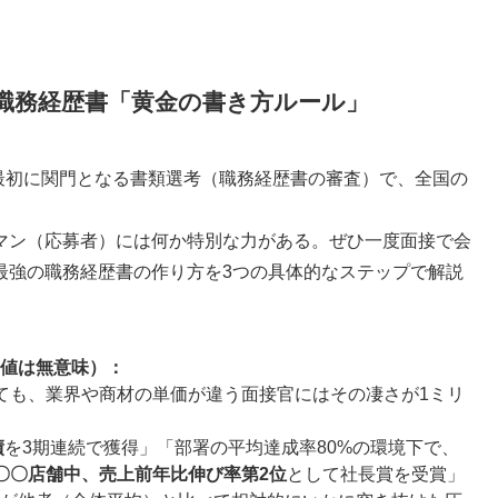
職務経歴書「黄金の書き方ルール」
最初に関門となる書類選考（職務経歴書の審査）で、全国の
。
マン（応募者）には何か特別な力がある。ぜひ一度面接で会
最強の職務経歴書の作り方を3つの具体的なステップで解説
値は無意味）：
ても、業界や商材の単価が違う面接官にはその凄さが1ミリ
績
を3期連続で獲得」「部署の平均達成率80%の環境下で、
〇〇店舗中、売上前年比伸び率第2位
として社長賞を受賞」