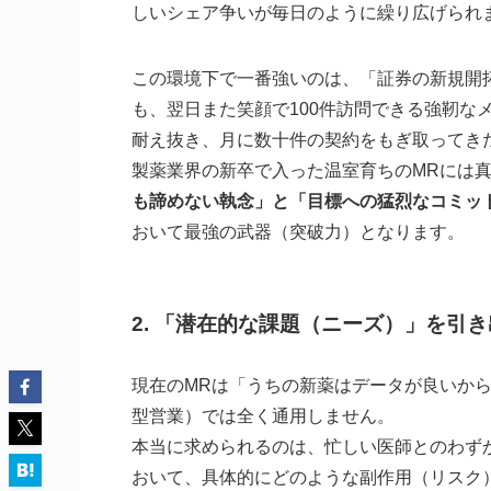
しいシェア争いが毎日のように繰り広げられ
この環境下で一番強いのは、「証券の新規開拓
も、翌日また笑顔で100件訪問できる強靭な
耐え抜き、月に数十件の契約をもぎ取ってき
製薬業界の新卒で入った温室育ちのMRには
も諦めない執念」と「目標への猛烈なコミッ
おいて最強の武器（突破力）となります。
2. 「潜在的な課題（ニーズ）」を引
現在のMRは「うちの新薬はデータが良いか
型営業）では全く通用しません。
本当に求められるのは、忙しい医師とのわず
おいて、具体的にどのような副作用（リスク