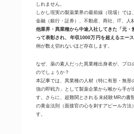
しれません。
しかし現実の製薬業界の最前線（現場）では
金融（銀行・証券）、不動産、商社、IT、人
他業界・異業種から中途入社してきた「元・
って表彰され、
年収1000万
円を超えるエース
例が数え切れないほど存在します。
なぜ、薬の素人だった異業種出身者が、プロ
のでしょうか？
本記事では、異業種の人材（特に有形・無形の
強の即戦力」として製薬企業から喉から手が
す。さらに、超難関とされる
未経験
MRの書
の黄金法則（面接官の心を刺すアピール方法
す。