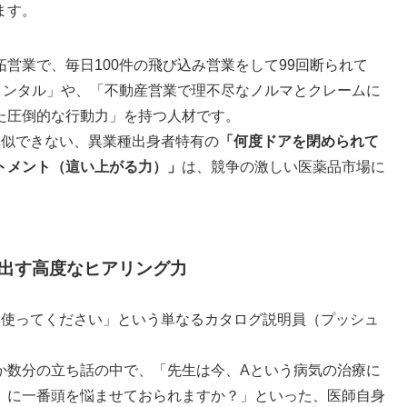
ます。
営業で、毎日100件の飛び込み営業をして99回断られて
メンタル」や、「不動産営業で理不尽なノルマとクレームに
た圧倒的な行動力」を持つ人材です。
真似できない、異業種出身者特有の
「何度ドアを閉められて
トメント（這い上がる力）」
は、競争の激しい医薬品市場に
き出す高度なヒアリング力
ら使ってください」という単なるカタログ説明員（プッシュ
か数分の立ち話の中で、「先生は今、Aという病気の治療に
）に一番頭を悩ませておられますか？」といった、医師自身